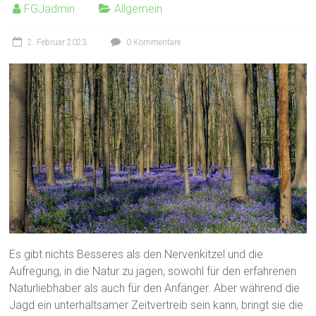
FGJadmin
Allgemein
2. Februar 2023
0 Kommentare
Es gibt nichts Besseres als den Nervenkitzel und die
Aufregung, in die Natur zu jagen, sowohl für den erfahrenen
Naturliebhaber als auch für den Anfänger. Aber während die
Jagd ein unterhaltsamer Zeitvertreib sein kann, bringt sie die