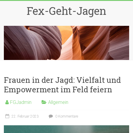
Zum
Fex-Geht-Jagen
Inhalt
springen
Frauen in der Jagd: Vielfalt und
Empowerment im Feld feiern
FGJadmin
Allgemein
22. Februar 2023
0 Kommentare